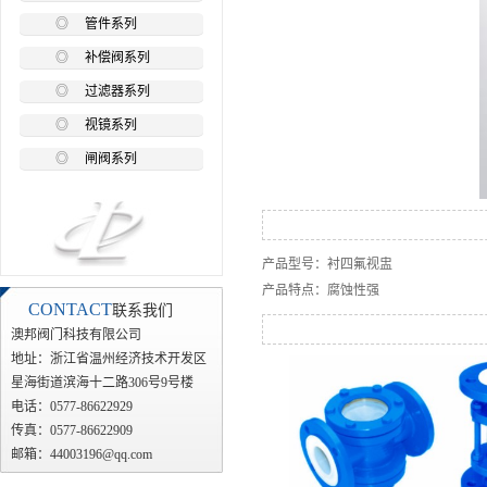
◎
管件系列
◎
补偿阀系列
◎
过滤器系列
◎
视镜系列
◎
闸阀系列
产品型号：衬四氟视盅
产品特点：腐蚀性强
CONTACT
联系我们
澳邦阀门科技有限公司
地址：浙江省温州经济技术开发区
星海街道滨海十二路306号9号楼
电话：0577-86622929
传真：0577-86622909
邮箱：44003196@qq.com