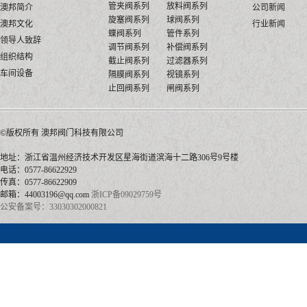
管夹阀系列
放料阀系列
澳邦简介
公司新闻
旋塞阀系列
球阀系列
澳邦文化
行业新闻
蝶阀系列
管件系列
领导人致辞
调节阀系列
补偿阀系列
组织结构
截止阀系列
过滤器系列
车间设备
隔膜阀系列
视镜系列
止回阀系列
闸阀系列
©版权所有 澳邦阀门
地址：浙江省温州经济技术开发区星海街道滨海十二路306号9号楼
电话：0577-86622929
传真：0577-86622909
邮箱：44003196@qq.com
浙ICP备09029759号
公安备案号：33030302000821