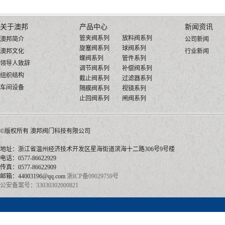
关于澳邦
产品中心
新闻资讯
管夹阀系列
放料阀系列
澳邦简介
公司新闻
旋塞阀系列
球阀系列
澳邦文化
行业新闻
蝶阀系列
管件系列
领导人致辞
调节阀系列
补偿阀系列
组织结构
截止阀系列
过滤器系列
车间设备
隔膜阀系列
视镜系列
止回阀系列
闸阀系列
©版权所有 澳邦阀门
地址：浙江省温州经济技术开发区星海街道滨海十二路306号9号楼
电话：0577-86622929
传真：0577-86622909
邮箱：44003196@qq.com
浙ICP备09029759号
公安备案号：33030302000821